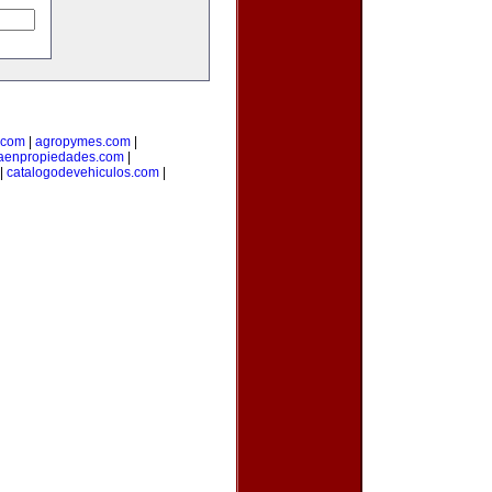
.com
|
agropymes.com
|
taenpropiedades.com
|
|
catalogodevehiculos.com
|