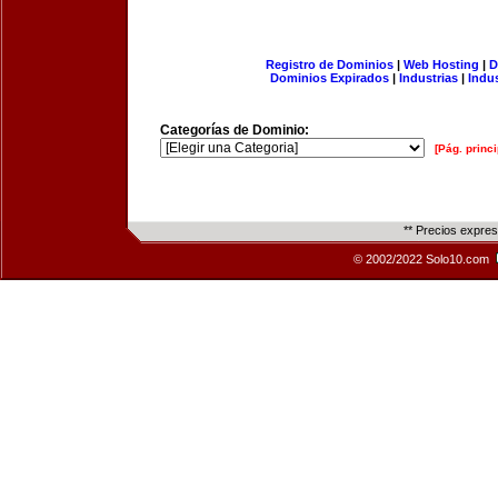
Registro de Dominios
|
Web Hosting
|
D
Dominios Expirados
|
Industrias
|
Indu
Categorías de Dominio:
[Pág. princi
** Precios expre
© 2002/2022 Solo10.com