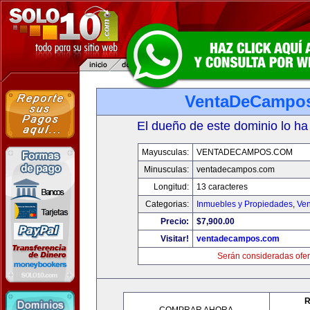
VentaDeCampo
El dueño de este dominio lo ha
Mayusculas:
VENTADECAMPOS.COM
Minusculas:
ventadecampos.com
Longitud:
13 caracteres
Categorias:
Inmuebles y Propiedades
,
Ven
Precio:
$7,900.00
Visitar!
ventadecampos.com
Serán consideradas ofer
R