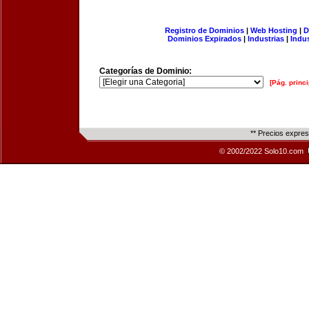
Registro de Dominios
|
Web Hosting
|
D
Dominios Expirados
|
Industrias
|
Indu
Categorías de Dominio:
[Pág. princi
** Precios expre
© 2002/2022 Solo10.com