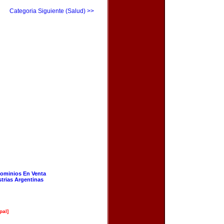
Categoria Siguiente (Salud) >>
ominios En Venta
strias Argentinas
pal]